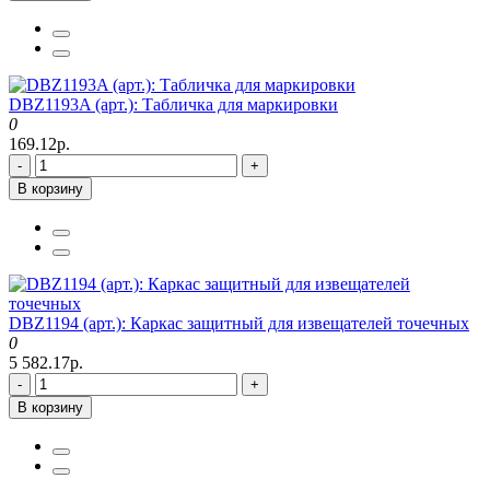
DBZ1193A (арт.): Табличка для маркировки
0
169.12р.
-
+
В корзину
DBZ1194 (арт.): Каркас защитный для извещателей точечных
0
5 582.17р.
-
+
В корзину