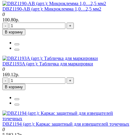
DBZ1190-AB (арт.): Микроклемма 1,0…2,5 мм2
0
100.80р.
-
+
В корзину
DBZ1193A (арт.): Табличка для маркировки
0
169.12р.
-
+
В корзину
DBZ1194 (арт.): Каркас защитный для извещателей точечных
0
5 582.17р.