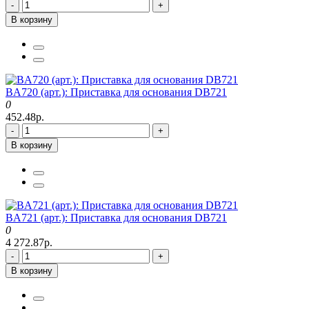
-
+
В корзину
BA720 (арт.): Приставка для основания DB721
0
452.48р.
-
+
В корзину
BA721 (арт.): Приставка для основания DB721
0
4 272.87р.
-
+
В корзину