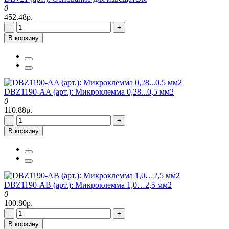
0
452.48р.
-
+
В корзину
DBZ1190-AA (арт.): Микроклемма 0,28...0,5 мм2
0
110.88р.
-
+
В корзину
DBZ1190-AB (арт.): Микроклемма 1,0…2,5 мм2
0
100.80р.
-
+
В корзину