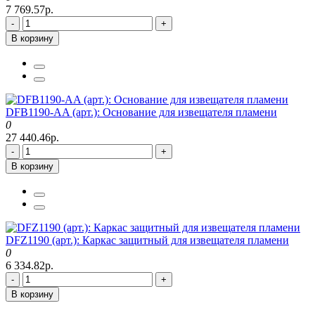
7 769.57р.
-
+
В корзину
DFB1190-AA (арт.): Основание для извещателя пламени
0
27 440.46р.
-
+
В корзину
DFZ1190 (арт.): Каркас защитный для извещателя пламени
0
6 334.82р.
-
+
В корзину