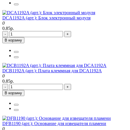
DCA1192A (арт.): Блок электронный модуля
0
0.85р.
-
+
В корзину
DCB1192A (арт.): Плата клеммная для DCA1192A
0
0.85р.
-
+
В корзину
DFB1190 (арт.): Основание для извещателя пламени
0