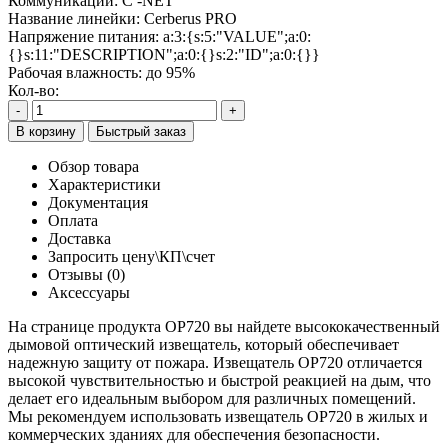
Коммуникации:
С -NET
Название линейки:
Cerberus PRO
Напряжение питания:
a:3:{s:5:"VALUE";a:0:
{}s:11:"DESCRIPTION";a:0:{}s:2:"ID";a:0:{}}
Рабочая влажность:
до 95%
Кол-во:
-
+
В корзину
Быстрый заказ
Обзор товара
Характеристики
Документация
Оплата
Доставка
Запросить цену\КП\счет
Отзывы (0)
Аксессуары
На странице продукта OP720 вы найдете высококачественный
дымовой оптический извещатель, который обеспечивает
надежную защиту от пожара. Извещатель OP720 отличается
высокой чувствительностью и быстрой реакцией на дым, что
делает его идеальным выбором для различных помещений.
Мы рекомендуем использовать извещатель OP720 в жилых и
коммерческих зданиях для обеспечения безопасности.