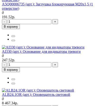
A5Q00006735 (арт.): Заглушка блокирующая M20x1,5 (1
отверстие)
0
191.52р.
-
+
В корзину
AI330 (арт.): Основание для индикатора тревоги
0
247.52р.
-
+
В корзину
ALB24.1OR (арт.): Оповещатель световой
0
8 467.34р.