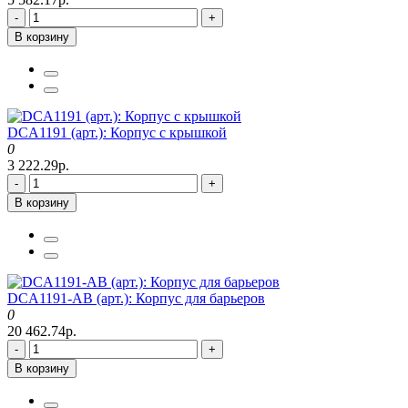
-
+
В корзину
DCA1191 (арт.): Корпус с крышкой
0
3 222.29р.
-
+
В корзину
DCA1191-AB (арт.): Корпус для барьеров
0
20 462.74р.
-
+
В корзину