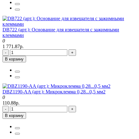
DB722 (арт.): Основание для извещателя с зажимными
клеммами
0
1 771.87р.
-
+
В корзину
DBZ1190-AA (арт.): Микроклемма 0,28...0,5 мм2
0
110.88р.
-
+
В корзину