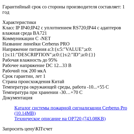
Гарантийный срок со стороны производителя составляет: 1
год
Характеристики
Класс IP
IP40;IP42 с уплотнением RS720;IP44 с адаптеров
влажная среда BA721
Коммуникации
С -NET
Название линейки
Cerberus PRO
Напряжение питания
a:3:{s:5:"VALUE";a:0:
{}s:11:"DESCRIPTION";a:0:{}s:2:"ID";a:0:{}}
Рабочая влажность
до 95%
Рабочее напряжение
DC 12...33 В
Рабочий ток
200 мкА
Срок гарантии, лет
1
Страна происхождения
Китай
Температура окружающей среды, работа
-10...+55 C
Температура при хранении
-30…+70 C
Документация
Каталог системы пожарной сигнализации Cerberus Pro
(10.14MB)
Техническое описание на OP720 (743.08KB)
Запросить цену\КП\счет