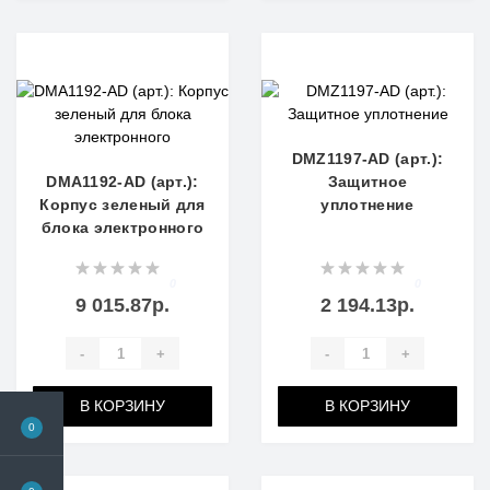
DMZ1197-AD (арт.):
DMA1192-AD (арт.):
Защитное
Корпус зеленый для
уплотнение
блока электронного
0
0
9 015.87р.
2 194.13р.
-
+
-
+
В КОРЗИНУ
В КОРЗИНУ
0