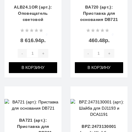
ALB24.1OR (арт.):
BA720 (арт.):
Оповещатель
Приставка для
световой
основания DB721
0
0
8 616.94р.
460.48р.
-
+
-
+
В КОРЗИНУ
В КОРЗИНУ
BA721 (арт.):
Приставка для
BPZ:2473130001