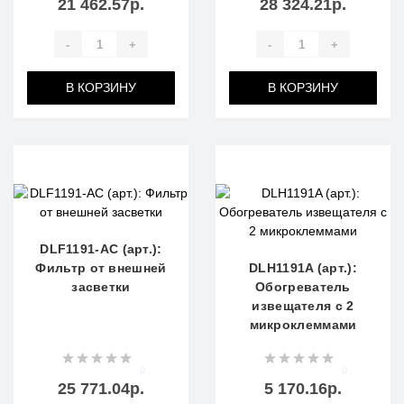
21 462.57р.
28 324.21р.
-
+
-
+
В КОРЗИНУ
В КОРЗИНУ
DLF1191-AC (арт.):
Фильтр от внешней
DLH1191A (арт.):
засветки
Обогреватель
извещателя с 2
микроклеммами
0
0
25 771.04р.
5 170.16р.