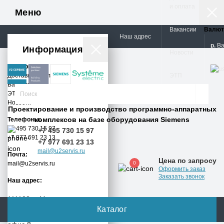
и оплата
Меню
Вакансии
Валют
Наш адрес
р.
В
Информация
Новости
Информация
Доставка и оплата
ЭТП
Вакансии
ЭТП
Новости
Проектирование и производство программно-аппаратных
комплексов на базе оборудования Siemens
Телефоны:
+7 495 730 15 97
+7 495 730 15 97
+7 977 691 23 13
+7 977 691 23 13
mail@u2servis.ru
Почта:
Цена по запросу
0
mail@u2servis.ru
Оформить заказ
Заказать звонок
Наш адрес:
111123, г. Москва, ул.
Плеханова, д. 4А (БЦ
Каталог
"Юникон"), 7 этаж,