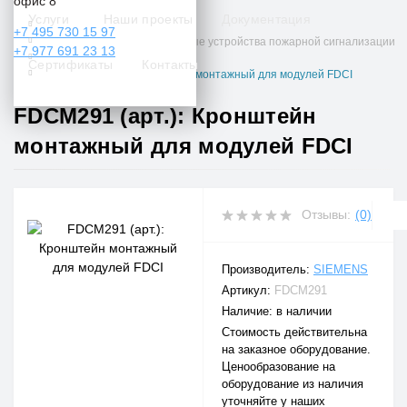
офис 8
Услуги
Наши проекты
Документация
Противопожарные системы
+7 495 730 15 97
Извещатели и периферийные устройства пожарной сигнализации
+7 977 691 23 13
Siemens
Сертификаты
Контакты
FDCM291 (арт.): Кронштейн монтажный для модулей FDCI
FDCM291 (арт.): Кронштейн
монтажный для модулей FDCI
Отзывы:
(0)
Производитель:
SIEMENS
Артикул:
FDCM291
Наличие: в наличии
Стоимость действительна
на заказное оборудование.
Ценообразование на
оборудование из наличия
уточняйте у наших