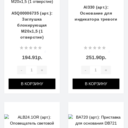
AI330 (арт.):
A5Q00006735 (арт.):
Основание для
Заглушка
индикатора тревоги
блокирующая
M20x1,5 (1
отверстие)
0
0
194.91р.
251.90р.
-
+
-
+
В КОРЗИНУ
В КОРЗИНУ