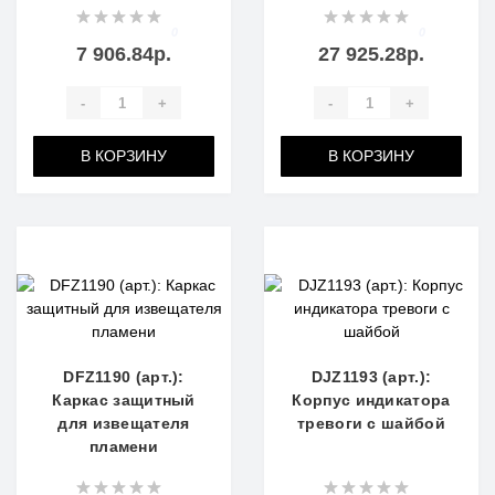
0
0
7 906.84р.
27 925.28р.
-
+
-
+
В КОРЗИНУ
В КОРЗИНУ
DFZ1190 (арт.):
DJZ1193 (арт.):
Каркас защитный
Корпус индикатора
для извещателя
тревоги с шайбой
пламени