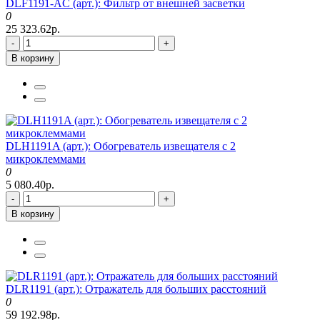
DLF1191-AC (арт.): Фильтр от внешней засветки
0
25 323.62р.
-
+
В корзину
DLH1191A (арт.): Обогреватель извещателя с 2
микроклеммами
0
5 080.40р.
-
+
В корзину
DLR1191 (арт.): Отражатель для больших расстояний
0
59 192.98р.