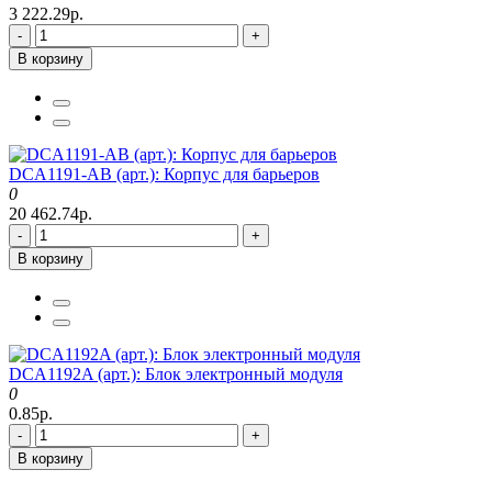
3 222.29р.
-
+
В корзину
DCA1191-AB (арт.): Корпус для барьеров
0
20 462.74р.
-
+
В корзину
DCA1192A (арт.): Блок электронный модуля
0
0.85р.
-
+
В корзину