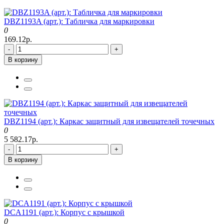
DBZ1193A (арт.): Табличка для маркировки
0
169.12р.
-
+
В корзину
DBZ1194 (арт.): Каркас защитный для извещателей точечных
0
5 582.17р.
-
+
В корзину
DCA1191 (арт.): Корпус с крышкой
0