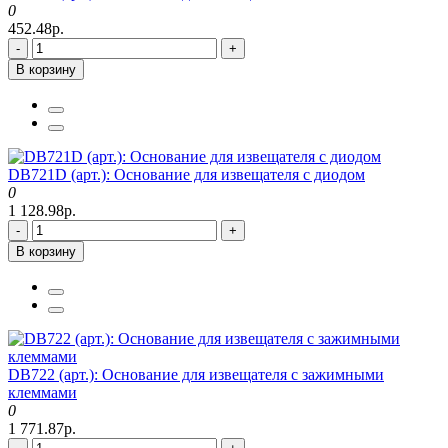
0
452.48р.
-
+
В корзину
DB721D (арт.): Основание для извещателя с диодом
0
1 128.98р.
-
+
В корзину
DB722 (арт.): Основание для извещателя с зажимными
клеммами
0
1 771.87р.