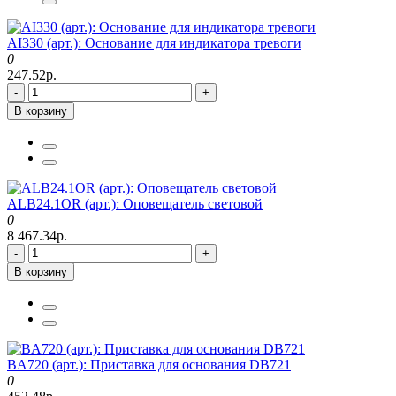
AI330 (арт.): Основание для индикатора тревоги
0
247.52р.
-
+
В корзину
ALB24.1OR (арт.): Оповещатель световой
0
8 467.34р.
-
+
В корзину
BA720 (арт.): Приставка для основания DB721
0