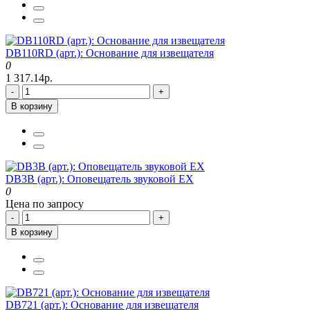
DB110RD (арт.): Основание для извещателя
0
1 317.14р.
-
+
В корзину
DB3B (арт.): Оповещатель звуковой EX
0
Цена по запросу
-
+
В корзину
DB721 (арт.): Основание для извещателя