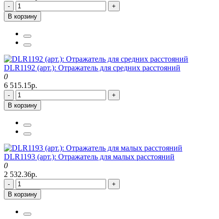
-
+
В корзину
DLR1192 (арт.): Отражатель для средних расстояний
0
6 515.15р.
-
+
В корзину
DLR1193 (арт.): Отражатель для малых расстояний
0
2 532.36р.
-
+
В корзину