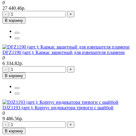
0
27 440.46р.
-
+
В корзину
DFZ1190 (арт.): Каркас защитный для извещателя пламени
0
6 334.82р.
-
+
В корзину
DJZ1193 (арт.): Корпус индикатора тревоги с шайбой
0
9 486.56р.
-
+
В корзину