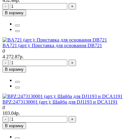
452.48р.
-
+
В корзину
BA721 (арт.): Приставка для основания DB721
0
4 272.87р.
-
+
В корзину
BPZ:2473130001 (арт.): Шайба для DJ1193 и DCA1191
0
103.04р.
-
+
В корзину