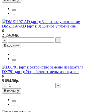
DMZ1197-AD (арт.): Защитное уплотнение
0
2 156.04р.
-
+
В корзину
DX791 (арт.): Устройство замены извещателя
0
9 094.56р.
-
+
В корзину