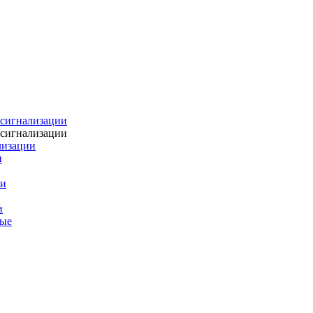
 сигнализации
 сигнализации
лизации
и
ии
и
ные