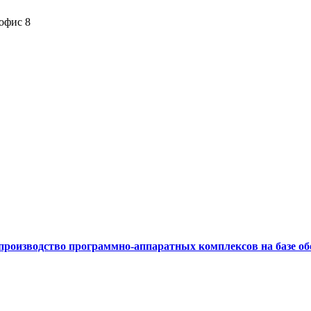
 офис 8
производство программно-аппаратных комплексов на базе об