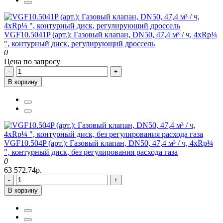
VGF10.5041P (арт.): Газовый клапан, DN50, 47,4 м³ / ч, 4xRp¼
", контурный диск, регулирующий дроссель
0
Цена по запросу
-
+
В корзину
VGF10.504P (арт.): Газовый клапан, DN50, 47,4 м³ / ч, 4xRp¼
", контурный диск, без регулирования расхода газа
0
63 572.74р.
-
+
В корзину