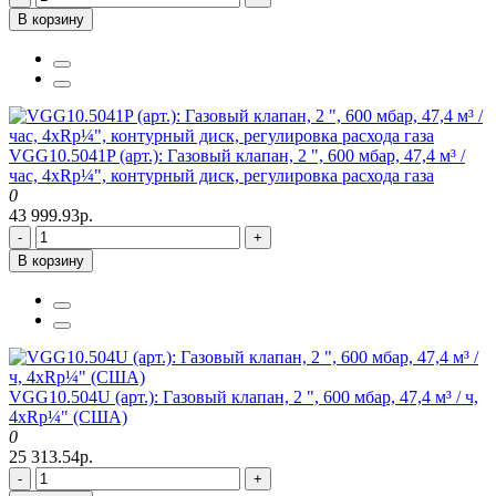
В корзину
VGG10.5041P (арт.): Газовый клапан, 2 ", 600 мбар, 47,4 м³ /
час, 4xRp¼", контурный диск, регулировка расхода газа
0
43 999.93р.
-
+
В корзину
VGG10.504U (арт.): Газовый клапан, 2 ", 600 мбар, 47,4 м³ / ч,
4xRp¼" (США)
0
25 313.54р.
-
+