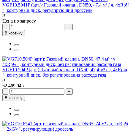
VGF10.5041P (арт.): Газовый клапан, DN50, 47,4 м³ / ч, 4xRp¼
", контурный диск, регулирующий дроссель
0
Цена по запросу
-
+
В корзину
VGF10.504P (арт.): Газовый клапан, DN50, 47,4 м³ / ч, 4xRp¼
", контурный диск, без регулирования расхода газа
0
62 469.04р.
-
+
В корзину