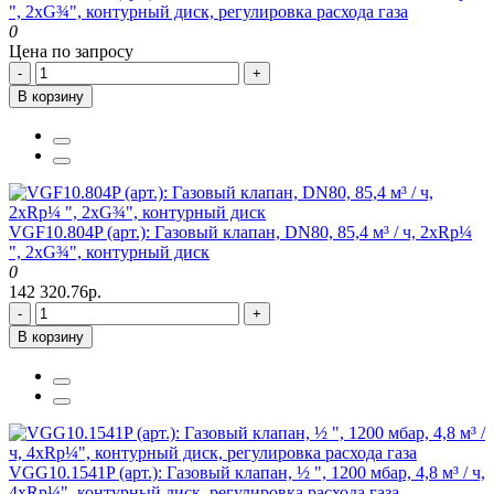
", 2xG¾", контурный диск, регулировка расхода газа
0
Цена по запросу
-
+
В корзину
VGF10.804P (арт.): Газовый клапан, DN80, 85,4 м³ / ч, 2xRp¼
", 2xG¾", контурный диск
0
142 320.76р.
-
+
В корзину
VGG10.1541P (арт.): Газовый клапан, ½ ", 1200 мбар, 4,8 м³ / ч,
4xRp¼", контурный диск, регулировка расхода газа