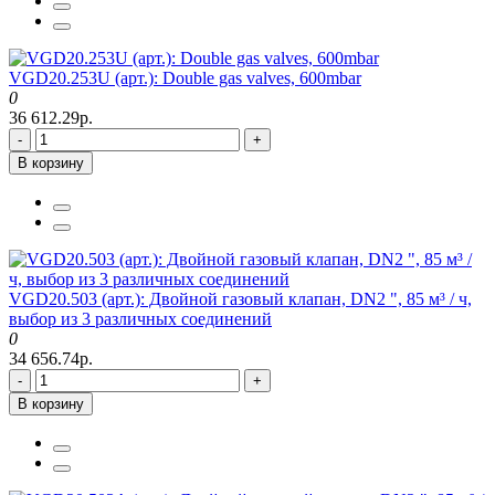
VGD20.253U (арт.): Double gas valves, 600mbar
0
36 612.29р.
-
+
В корзину
VGD20.503 (арт.): Двойной газовый клапан, DN2 ", 85 м³ / ч,
выбор из 3 различных соединений
0
34 656.74р.
-
+
В корзину