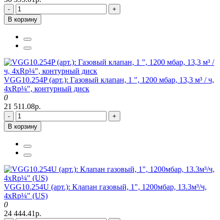
-
+
В корзину
VGG10.254P (арт.): Газовый клапан, 1 ", 1200 мбар, 13,3 м³ / ч,
4xRp¼", контурный диск
0
21 511.08р.
-
+
В корзину
VGG10.254U (арт.): Клапан газовый, 1", 1200мбар, 13.3м³/ч,
4xRp¼" (US)
0
24 444.41р.