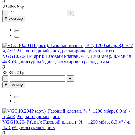
0
23 466.63р.
-
+
В корзину
VGG10.2041P (арт.): Газовый клапан, ¾ ", 1200 мбар, 8,9 м³ / ч,
4xRp¼", контурный диск, регулировка расхода газа
0
36 395.01р.
-
+
В корзину
VGG10.204P (арт.): Газовый клапан, ¾ ", 1200 мбар, 8,9 м³ / ч,
4xRp¼", контурный диск
0