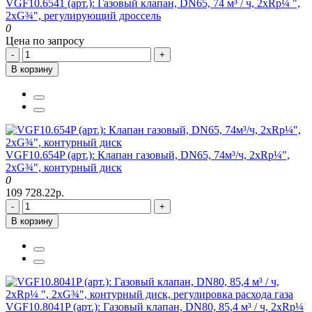
VGF10.6541 (арт.): Газовый клапан, DN65, 74 м³ / ч, 2xRp¼ ",
2xG¾", регулирующий дроссель
0
Цена по запросу
-
+
В корзину
VGF10.654P (арт.): Клапан газовый, DN65, 74м³/ч, 2xRp¼",
2xG¾", контурный диск
0
109 728.22р.
-
+
В корзину
VGF10.8041P (арт.): Газовый клапан, DN80, 85,4 м³ / ч, 2xRp¼