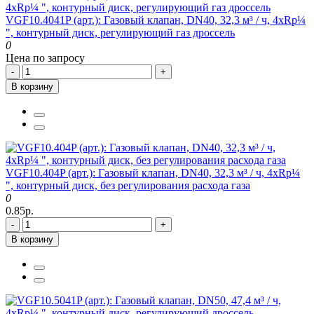
VGF10.4041P (арт.): Газовый клапан, DN40, 32,3 м³ / ч, 4xRp¼
", контурный диск, регулирующий газ дроссель
0
Цена по запросу
-
+
В корзину
VGF10.404P (арт.): Газовый клапан, DN40, 32,3 м³ / ч, 4xRp¼
", контурный диск, без регулирования расхода газа
0
0.85р.
-
+
В корзину