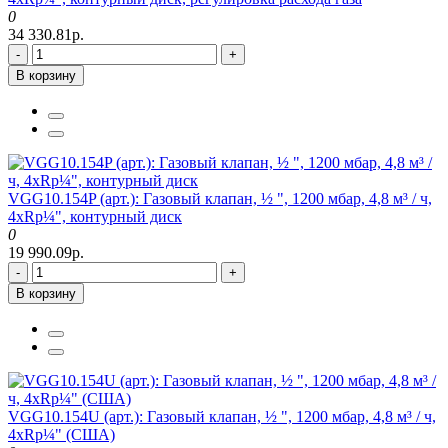
0
34 330.81р.
-
+
В корзину
VGG10.154P (арт.): Газовый клапан, ½ ", 1200 мбар, 4,8 м³ / ч,
4xRp¼", контурный диск
0
19 990.09р.
-
+
В корзину
VGG10.154U (арт.): Газовый клапан, ½ ", 1200 мбар, 4,8 м³ / ч,
4xRp¼" (США)