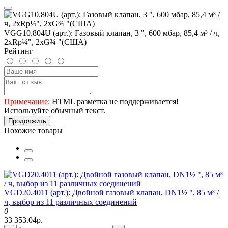
VGG10.804U (арт.): Газовый клапан, 3 ", 600 мбар, 85,4 м³ / ч,
2xRp¼", 2xG¾ "(США)
Рейтинг
Примечание:
HTML разметка не поддерживается!
Используйте обычный текст.
Продолжить
Похожие товары
VGD20.4011 (арт.): Двойной газовый клапан, DN1½ ", 85 м³ /
ч, выбор из 11 различных соединений
0
33 353.04р.