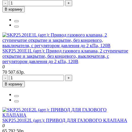
-
+
В корзину
SKP25.201E1L (арт.): Привод газового клапана, 2 ступенчатое
открытие и закрытие, без концевого, выключателя, с
регулятором давления до 2 кПа, 120В
0
70 507.63р.
-
+
В корзину
SKP25.201E2L (арт.): ПРИВОД ДЛЯ ГАЗОВОГО КЛАПАНА
0
65 792.50р.