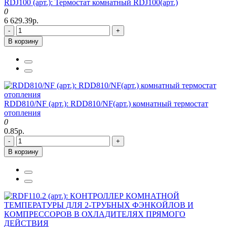
RDJ100 (арт.): Термостат комнатный RDJ100(арт.)
0
6 629.39р.
-
+
В корзину
RDD810/NF (арт.): RDD810/NF(арт.) комнатный термостат
отопления
0
0.85р.
-
+
В корзину