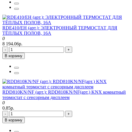
RDE410/EH (арт.): ЭЛЕКТРОННЫЙ ТЕРМОСТАТ ДЛЯ
ТЁПЛЫХ ПОЛОВ, 16A
0
8 194.06р.
-
+
В корзину
RDD810KN/NF (арт.): RDD810KN/NF(арт.) KNX комнатный
термостат с сенсорным дисплеем
0
0.85р.
-
+
В корзину