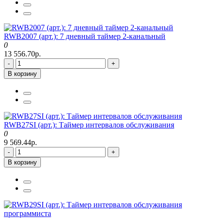
RWB2007 (арт.): 7 дневный таймер 2-канальный
0
13 556.70р.
-
+
В корзину
RWB27SI (арт.): Таймер интервалов обслуживания
0
9 569.44р.
-
+
В корзину