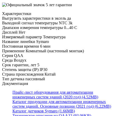
Характеристики
Выгрузить характеристики в эксель
да
Выходной сигнал температуры
NTC 3k
Диапазон измерения температуры
0...40 C
Дисплей
Нет
Измеряемый параметр
Температура
Название линейки
Symaro
Постоянная времени
6 мин
Применение
Комнатный (настенный монтаж)
Серия
QAA
Среда
Воздух
Срок гарантии, лет
5
Степень защиты (IP)
IP30
Страна происхождения
Китай
Тип датчика
пассивный
Документация
Прайс-лист оборудования для автоматизации
инженерных систем зданий (2020 год) (4.52MB)
Каталог продукции для автоматизации инженерных
систем зданий. Основные позиции (2021 год) (6.22MB)
Каталог датчиков Symaro (1.66MB)
Техническое описание на QAA32 (93.06KB)