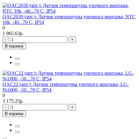
QAC2030 (арт.): Датчик температуры уличного монтажа, NTC
10k, -40...70 C, IP54
0
1 965.63р.
-
+
В корзину
QAC22 (арт.): Датчик температуры уличного монтажа, LG-
Ni1000, -50...70 C, IP54
0
3 175.25р.
-
+
В корзину