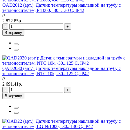
QAD2012 (арт.): Датчик температуры накладной на трубу с
теплоносителем, Pt1000, -30...130 C, IP42
0
2 872.85р.
-
+
В корзину
QAD2030 (арт.): Датчик температуры накладной на трубу с
теплоносителем, NTC 10k, -30...125 C, IP42
0
2 691.41р.
-
+
В корзину