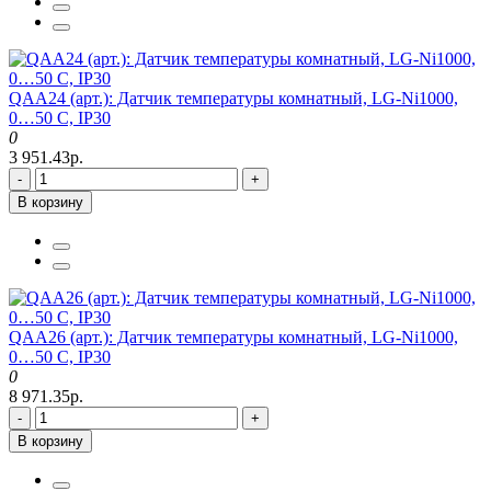
QAA24 (арт.): Датчик температуры комнатный, LG-Ni1000,
0…50 C, IP30
0
3 951.43р.
-
+
В корзину
QAA26 (арт.): Датчик температуры комнатный, LG-Ni1000,
0…50 C, IP30
0
8 971.35р.
-
+
В корзину