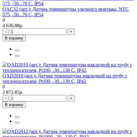
QAC32 (арт.): Датчик температуры уличного монтажа, NTC
575, -50...70 C, IP54
0
4 636.88р.
-
+
В корзину
QAD2010 (арт.): Датчик температуры накладной на трубу с
теплоносителем, Pt100, -30...130 C, IP42
0
2 872.85р.
-
+
В корзину