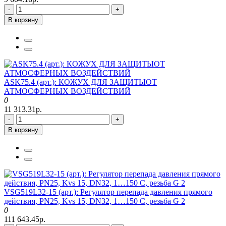
-
+
В корзину
ASK75.4 (арт.): КОЖУХ ДЛЯ ЗАЩИТЫОТ
АТМОСФЕРНЫХ ВОЗДЕЙСТВИЙ
0
11 313.31р.
-
+
В корзину
VSG519L32-15 (арт.): Регулятор перепада давления прямого
действия, PN25, Kvs 15, DN32, 1…150 C, резьба G 2
0
111 643.45р.