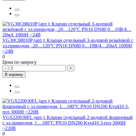
VG30C08010P (арт.): Клапан седельный 3-ходовой резьбовой с
эл.приводом, -20…120°С PN16 DN80 0…10В/4…20мА 1000Н
~24В
0
Цена по запросу
-
+
В корзину
VGS220030FL (арт.): Клапан седельный 2-ходовой фланцевый
с эл.приводом, 1…180°С PN16 DN200 Kvs410 3-поз 3000Н
~220В
0