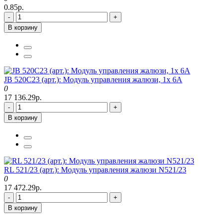
0.85р.
-
+
В корзину
JB 520C23 (арт.): Модуль управления жалюзи, 1x 6A
0
17 136.29р.
-
+
В корзину
RL 521/23 (арт.): Модуль управления жалюзи N521/23
0
17 472.29р.
-
+
В корзину