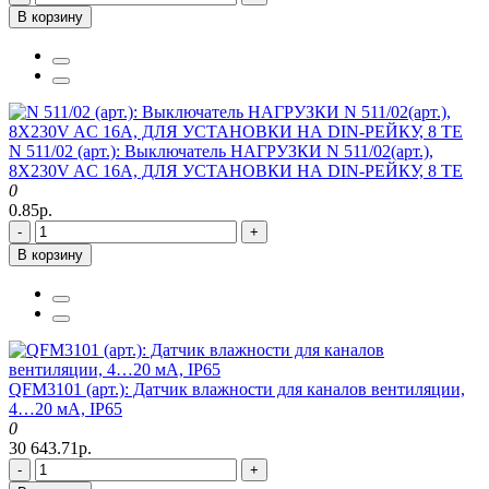
В корзину
N 511/02 (арт.): Выключатель НАГРУЗКИ N 511/02(арт.),
8Х230V AC 16A, ДЛЯ УСТАНОВКИ НА DIN-РЕЙКУ, 8 ТЕ
0
0.85р.
-
+
В корзину
QFM3101 (арт.): Датчик влажности для каналов вентиляции,
4…20 мА, IP65
0
30 643.71р.
-
+