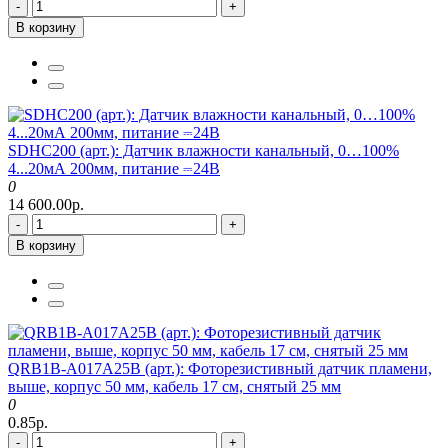
-
+
В корзину
SDHC200 (арт.): Датчик влажности канальный, 0…100%
4...20мА 200мм, питание ⎓24В
0
14 600.00р.
-
+
В корзину
QRB1B-A017A25B (арт.): Фоторезистивный датчик пламени,
выше, корпус 50 мм, кабель 17 см, снятый 25 мм
0
0.85р.
-
+