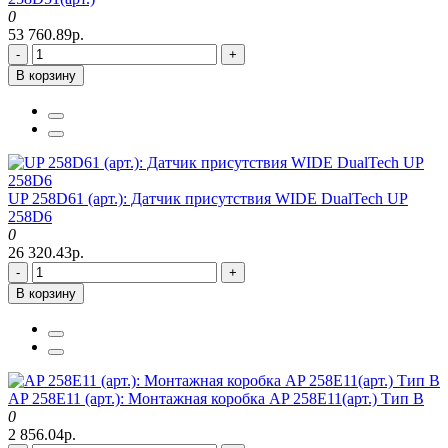
0
53 760.89р.
-
+
В корзину
UP 258D61 (арт.): Датчик присутствия WIDE DualTech UP
258D6
0
26 320.43р.
-
+
В корзину
AP 258E11 (арт.): Монтажная коробка AP 258E11(арт.) Тип В
0
2 856.04р.