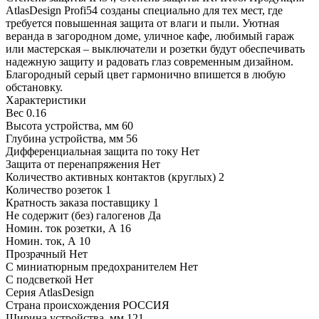
AtlasDesign Profi54 созданы специально для тех мест, где
требуется повышенная защита от влаги и пыли. Уютная
веранда в загородном доме, уличное кафе, любимый гараж
или мастерская – выключатели и розетки будут обеспечивать
надежную защиту и радовать глаз современным дизайном.
Благородный серый цвет гармонично впишется в любую
обстановку.
Характеристики
Вес
0.16
Высота устройства, мм
60
Глубина устройства, мм
56
Дифференциальная защита по току
Нет
Защита от перенапряжения
Нет
Количество активных контактов (круглых)
2
Количество розеток
1
Кратность заказа поставщику
1
Не содержит (без) галогенов
Да
Номин. ток розетки, А
16
Номин. ток, А
10
Прозрачный
Нет
С миниатюрным предохранителем
Нет
С подсветкой
Нет
Серия
AtlasDesign
Страна происхождения
РОССИЯ
Ширина устройства, мм
121