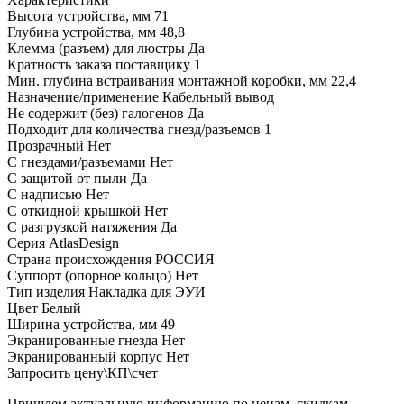
Высота устройства, мм
71
Глубина устройства, мм
48,8
Клемма (разъем) для люстры
Да
Кратность заказа поставщику
1
Мин. глубина встраивания монтажной коробки, мм
22,4
Назначение/применение
Кабельный вывод
Не содержит (без) галогенов
Да
Подходит для количества гнезд/разъемов
1
Прозрачный
Нет
С гнездами/разъемами
Нет
С защитой от пыли
Да
С надписью
Нет
С откидной крышкой
Нет
С разгрузкой натяжения
Да
Серия
AtlasDesign
Страна происхождения
РОССИЯ
Суппорт (опорное кольцо)
Нет
Тип изделия
Накладка для ЭУИ
Цвет
Белый
Ширина устройства, мм
49
Экранированные гнезда
Нет
Экранированный корпус
Нет
Запросить цену\КП\счет
Пришлем актуальную информацию по ценам, скидкам,