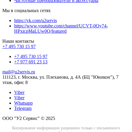
Частотные преобразователи и аксессуары
Мы в социальных сетях
https://vk.com/u2servis
https://www.youtube.com/channel/UCVT-0Qy74-
HPxicpMaLUw0Q/featured
Наши контакты
+7 495 730 15 97
+7 495 730 15 97
+7 977 691 23 13
mail@u2servis.ru
111123, г. Москва, ул. Плеханова, д. 4А (БЦ "Юникон"), 7
этаж, офис 8
Viber
Viber
Whatsapp
Telegram
ООО "У2 Сервис" © 2025
Копирование информации разрешено только с письменного