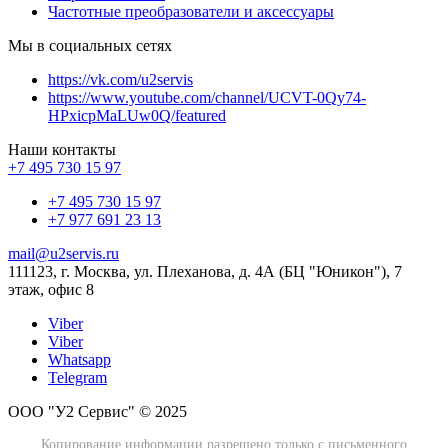
Частотные преобразователи и аксессуары
Мы в социальных сетях
https://vk.com/u2servis
https://www.youtube.com/channel/UCVT-0Qy74-
HPxicpMaLUw0Q/featured
Наши контакты
+7 495 730 15 97
+7 495 730 15 97
+7 977 691 23 13
mail@u2servis.ru
111123, г. Москва, ул. Плеханова, д. 4А (БЦ "Юникон"), 7
этаж, офис 8
Viber
Viber
Whatsapp
Telegram
ООО "У2 Сервис" © 2025
Копирование информации разрешено только с письменного