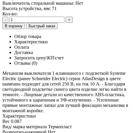
Выключатель стиральной машины:
Нет
Высота устройства, мм:
71
Кол-во:
-
+
В корзину
Быстрый заказ
Обзор товара
Характеристики
Оплата
Доставка
Запросить цену\КП\счет
Отзывы (0)
Механизм выключателя 1-клавишного с подсветкой Systeme
Electric (ранее Schneider Electric) серии AtlasDesign в цвете
шампань подходит для сетей 250 В, на ток 10 А. - Благодаря
светодиодной подсветке синего цвета изделие легко найти в
темноте. - Лицевые детали из качественного ABS-пластика,
устойчивого к царапинам и УФ-излучению. - Усиленные
прямые монтажные лапки для лучшей фиксации механизма в
монтажной коробке.
Характеристики
Вес
0.087
Вид/ марка материала
Термопласт
Возвратно-нажимной
Нет