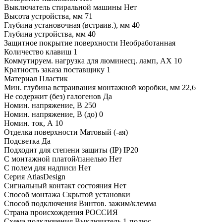
Выключатель стиральной машины
Нет
Высота устройства, мм
71
Глубина установочная (встраив.), мм
40
Глубина устройства, мм
40
Защитное покрытие поверхности
Необработанная
Количество клавиш
1
Коммутируем. нагрузка для люминесц. ламп, AX
10
Кратность заказа поставщику
1
Материал
Пластик
Мин. глубина встраивания монтажной коробки, мм
22,6
Не содержит (без) галогенов
Да
Номин. напряжение, В
250
Номин. напряжение, В (до)
0
Номин. ток, А
10
Отделка поверхности
Матовый (-ая)
Подсветка
Да
Подходит для степени защиты (IP)
IP20
С монтажной платой/панелью
Нет
С полем для надписи
Нет
Серия
AtlasDesign
Сигнальный контакт состояния
Нет
Способ монтажа
Скрытой установки
Способ подключения
Винтов. зажим/клемма
Страна происхождения
РОССИЯ
Схема подключения
Выключатель 1-полюс.