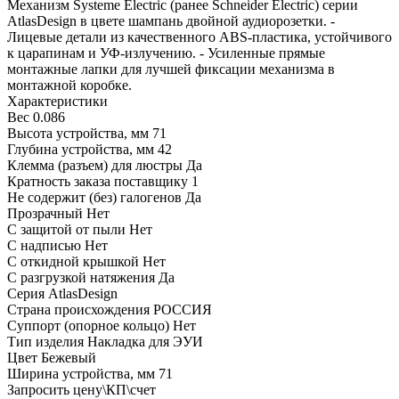
Механизм Systeme Electric (ранее Schneider Electric) серии
AtlasDesign в цвете шампань двойной аудиорозетки. -
Лицевые детали из качественного ABS-пластика, устойчивого
к царапинам и УФ-излучению. - Усиленные прямые
монтажные лапки для лучшей фиксации механизма в
монтажной коробке.
Характеристики
Вес
0.086
Высота устройства, мм
71
Глубина устройства, мм
42
Клемма (разъем) для люстры
Да
Кратность заказа поставщику
1
Не содержит (без) галогенов
Да
Прозрачный
Нет
С защитой от пыли
Нет
С надписью
Нет
С откидной крышкой
Нет
С разгрузкой натяжения
Да
Серия
AtlasDesign
Страна происхождения
РОССИЯ
Суппорт (опорное кольцо)
Нет
Тип изделия
Накладка для ЭУИ
Цвет
Бежевый
Ширина устройства, мм
71
Запросить цену\КП\счет