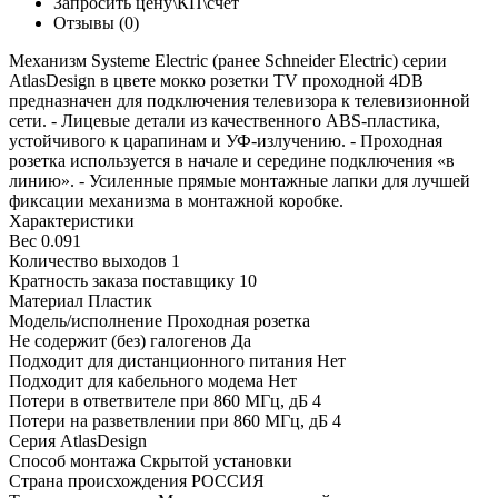
Запросить цену\КП\счет
Отзывы (0)
Механизм Systeme Electric (ранее Schneider Electric) серии
AtlasDesign в цвете мокко розетки TV проходной 4DB
предназначен для подключения телевизора к телевизионной
сети. - Лицевые детали из качественного ABS-пластика,
устойчивого к царапинам и УФ-излучению. - Проходная
розетка используется в начале и середине подключения «в
линию». - Усиленные прямые монтажные лапки для лучшей
фиксации механизма в монтажной коробке.
Характеристики
Вес
0.091
Количество выходов
1
Кратность заказа поставщику
10
Материал
Пластик
Модель/исполнение
Проходная розетка
Не содержит (без) галогенов
Да
Подходит для дистанционного питания
Нет
Подходит для кабельного модема
Нет
Потери в ответвителе при 860 МГц, дБ
4
Потери на разветвлении при 860 МГц, дБ
4
Серия
AtlasDesign
Способ монтажа
Скрытой установки
Страна происхождения
РОССИЯ