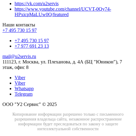
https://vk.com/u2servis
https://www.youtube.com/channel/UCVT-0Qy74-
HPxicpMaLUw0Q/featured
Наши контакты
+7 495 730 15 97
+7 495 730 15 97
+7 977 691 23 13
mail@u2servis.ru
111123, г. Москва, ул. Плеханова, д. 4А (БЦ "Юникон"), 7
этаж, офис 8
Viber
Viber
Whatsapp
Telegram
ООО "У2 Сервис" © 2025
Копирование информации разрешено только с письменного
разрешения владельца сайта, незаконное распространение
информации будет преследоваться по закону о защите
интеллектуальной собственности