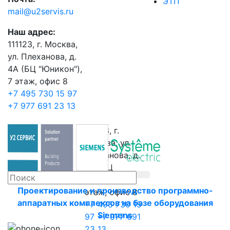
ЭТП
mail@u2servis.ru
Наш адрес:
111123, г. Москва,
ул. Плеханова, д.
4А (БЦ "Юникон"),
7 этаж, офис 8
+7 495 730 15 97
+7 977 691 23 13
111123, г.
Москва, ул.
Плеханова, д.
4А (БЦ
"Юникон"), 7
Проектирование и производство программно-
этаж, офис 8
аппаратных комплексов на базе оборудования
+7 495 730 15
Siemens
97
+7 977 691
23 13