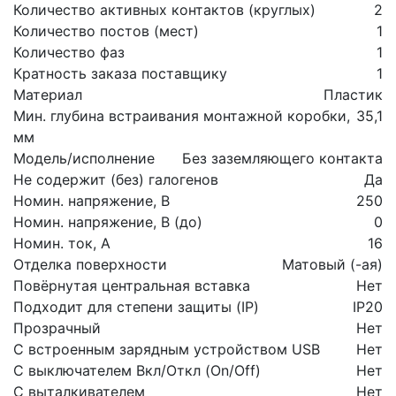
Количество активных контактов (круглых)
2
Количество постов (мест)
1
Количество фаз
1
Кратность заказа поставщику
1
Материал
Пластик
Мин. глубина встраивания монтажной коробки,
35,1
мм
Модель/исполнение
Без заземляющего контакта
Не содержит (без) галогенов
Да
Номин. напряжение, В
250
Номин. напряжение, В (до)
0
Номин. ток, А
16
Отделка поверхности
Матовый (-ая)
Повёрнутая центральная вставка
Нет
Подходит для степени защиты (IP)
IP20
Прозрачный
Нет
С встроенным зарядным устройством USB
Нет
С выключателем Вкл/Откл (On/Off)
Нет
С выталкивателем
Нет