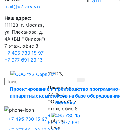
ЭТП
mail@u2servis.ru
Наш адрес:
111123, г. Москва,
ул. Плеханова, д.
4А (БЦ "Юникон"),
7 этаж, офис 8
+7 495 730 15 97
+7 977 691 23 13
111123, г.
Москва, ул.
Плеханова, д.
Проектирование и производство программно-
4А (БЦ
аппаратных комплексов на базе оборудования
"Юникон"), 7
Siemens
этаж, офис 8
+7 495 730 15
+7 495 730 15 97
97
+7 977 691
23 13