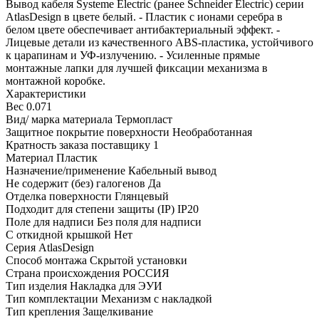
Вывод кабеля Systeme Electric (ранее Schneider Electric) серии
AtlasDesign в цвете белый. - Пластик с ионами серебра в
белом цвете обеспечивает антибактериальный эффект. -
Лицевые детали из качественного ABS-пластика, устойчивого
к царапинам и УФ-излучению. - Усиленные прямые
монтажные лапки для лучшей фиксации механизма в
монтажной коробке.
Характеристики
Вес
0.071
Вид/ марка материала
Термопласт
Защитное покрытие поверхности
Необработанная
Кратность заказа поставщику
1
Материал
Пластик
Назначение/применение
Кабельный вывод
Не содержит (без) галогенов
Да
Отделка поверхности
Глянцевый
Подходит для степени защиты (IP)
IP20
Поле для надписи
Без поля для надписи
С откидной крышкой
Нет
Серия
AtlasDesign
Способ монтажа
Скрытой установки
Страна происхождения
РОССИЯ
Тип изделия
Накладка для ЭУИ
Тип комплектации
Механизм с накладкой
Тип крепления
Защелкивание