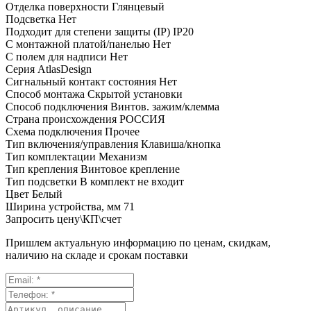
Отделка поверхности
Глянцевый
Подсветка
Нет
Подходит для степени защиты (IP)
IP20
С монтажной платой/панелью
Нет
С полем для надписи
Нет
Серия
AtlasDesign
Сигнальный контакт состояния
Нет
Способ монтажа
Скрытой установки
Способ подключения
Винтов. зажим/клемма
Страна происхождения
РОССИЯ
Схема подключения
Прочее
Тип включения/управления
Клавиша/кнопка
Тип комплектации
Механизм
Тип крепления
Винтовое крепление
Тип подсветки
В комплект не входит
Цвет
Белый
Ширина устройства, мм
71
Запросить цену\КП\счет
Пришлем актуальную информацию по ценам, скидкам,
наличию на складе и срокам поставки