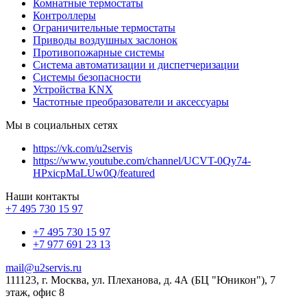
Комнатные термостаты
Контроллеры
Ограничительные термостаты
Приводы воздушных заслонок
Противопожарные системы
Система автоматизации и диспетчеризации
Системы безопасности
Устройства KNX
Частотные преобразователи и аксессуары
Мы в социальных сетях
https://vk.com/u2servis
https://www.youtube.com/channel/UCVT-0Qy74-
HPxicpMaLUw0Q/featured
Наши контакты
+7 495 730 15 97
+7 495 730 15 97
+7 977 691 23 13
mail@u2servis.ru
111123, г. Москва, ул. Плеханова, д. 4А (БЦ "Юникон"), 7
этаж, офис 8