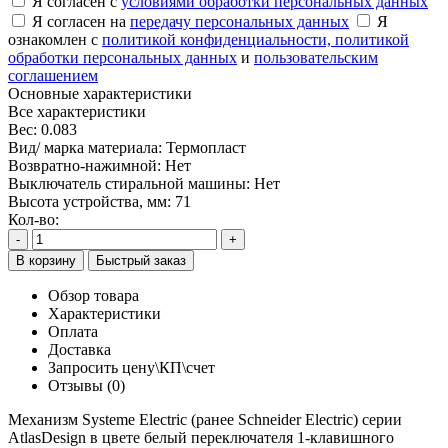
Я согласен с
условиями обработки персональных данных
Я согласен на
передачу персональных данных
Я
ознакомлен с
политикой конфиденциальности,
политикой
обработки персональных данных
и
пользовательским
соглашением
Основные характеристики
Все характеристики
Вес:
0.083
Вид/ марка материала:
Термопласт
Возвратно-нажимной:
Нет
Выключатель стиральной машины:
Нет
Высота устройства, мм:
71
Кол-во:
-
+
В корзину
Быстрый заказ
Обзор товара
Характеристики
Оплата
Доставка
Запросить цену\КП\счет
Отзывы (0)
Механизм Systeme Electric (ранее Schneider Electric) серии
AtlasDesign в цвете белый переключателя 1-клавишного