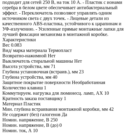
подходит для сетей 250 В, на ток 10 А. - Пластик с ионами
серебра в белом цвете обеспечивает антибактериальный
эффект. - Переключатель позволяют управлять одним
источником света с двух точек. - Лицевые детали из
качественного ABS-пластика, устойчивого к царапинам и
УФ-излучению. - Усиленные прямые монтажные лапки для
лучшей фиксации механизма в монтажной коробке.
Характеристики
Вес
0.083
Вид/ марка материала
Термопласт
Возвратно-нажимной
Нет
Выключатель стиральной машины
Нет
Высота устройства, мм
71
Глубина установочная (встраив.), мм
23
Глубина устройства, мм
40
Защитное покрытие поверхности
Необработанная
Количество клавиш
1
Коммутируем. нагрузка для люминесц. ламп, AX
10
Кратность заказа поставщику
1
Материал
Пластик
Мин. глубина встраивания монтажной коробки, мм
42
Не содержит (без) галогенов
Да
Номин. напряжение, В
250
Номин. напряжение, В (до)
0
Номин. ток, А
10