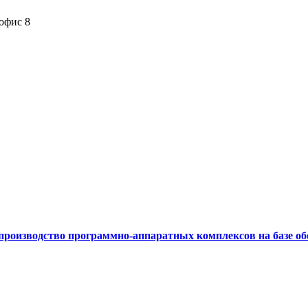
 офис 8
производство программно-аппаратных комплексов на базе об