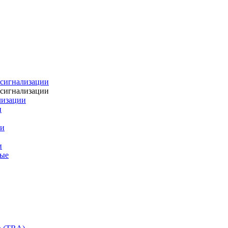
 сигнализации
 сигнализации
лизации
и
ии
и
ные