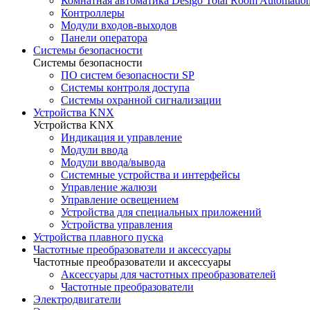
Комнатная автоматика Desigo Total Room Automatio
Контроллеры
Модули входов-выходов
Панели оператора
Системы безопасности
Системы безопасности
ПО систем безопасности SP
Системы контроля доступа
Системы охранной сигнализации
Устройства KNX
Устройства KNX
Индикация и управление
Модули ввода
Модули ввода/вывода
Системные устройства и интерфейсы
Управление жалюзи
Управление освещением
Устройства для специальных приложений
Устройства управления
Устройства плавного пуска
Частотные преобразователи и аксессуары
Частотные преобразователи и аксессуары
Аксессуары для частотных преобразователей
Частотные преобразователи
Электродвигатели