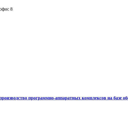
 офис 8
производство программно-аппаратных комплексов на базе об