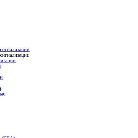
 сигнализации
 сигнализации
лизации
и
ии
и
ные