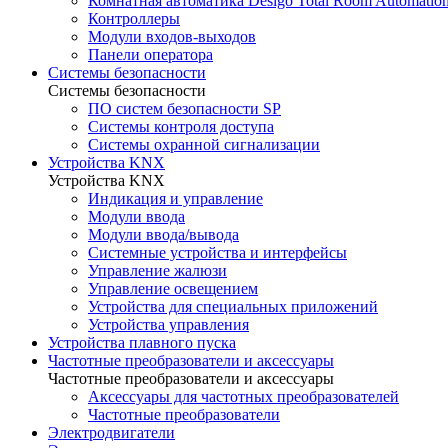
Комнатная автоматика Desigo Total Room Automatio
Контроллеры
Модули входов-выходов
Панели оператора
Системы безопасности
Системы безопасности
ПО систем безопасности SP
Системы контроля доступа
Системы охранной сигнализации
Устройства KNX
Устройства KNX
Индикация и управление
Модули ввода
Модули ввода/вывода
Системные устройства и интерфейсы
Управление жалюзи
Управление освещением
Устройства для специальных приложений
Устройства управления
Устройства плавного пуска
Частотные преобразователи и аксессуары
Частотные преобразователи и аксессуары
Аксессуары для частотных преобразователей
Частотные преобразователи
Электродвигатели