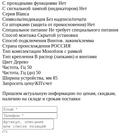
С проходными функциями
Нет
С сигнальной лампой (индикатором)
Нет
Серия
Blanca
Символы/индикация
Без надписи/печати
Со шторками (защита от прикосновения)
Нет
Специальное питание
Не требует специального питания
Способ монтажа
Скрытой установки
Способ подключения
Винтов. зажим/клемма
Страна происхождения
РОССИЯ
Тип комплектации
Моноблок с рамкой
Тип крепления
В распор (лапками) и винтами
Цвет
Дерево
Частота, Гц
50
Частота, Гц (до)
50
Ширина устройства, мм
85
Запросить цену\КП\счет
Пришлем актуальную информацию по ценам, скидкам,
наличию на складе и срокам поставки