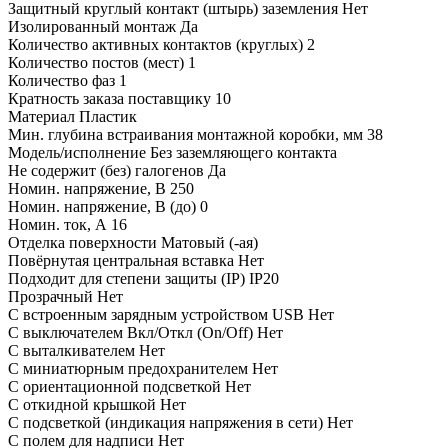
Защитный круглый контакт (штырь) заземления
Нет
Изолированный монтаж
Да
Количество активных контактов (круглых)
2
Количество постов (мест)
1
Количество фаз
1
Кратность заказа поставщику
10
Материал
Пластик
Мин. глубина встраивания монтажной коробки, мм
38
Модель/исполнение
Без заземляющего контакта
Не содержит (без) галогенов
Да
Номин. напряжение, В
250
Номин. напряжение, В (до)
0
Номин. ток, А
16
Отделка поверхности
Матовый (-ая)
Повёрнутая центральная вставка
Нет
Подходит для степени защиты (IP)
IP20
Прозрачный
Нет
С встроенным зарядным устройством USB
Нет
С выключателем Вкл/Откл (On/Off)
Нет
С выталкивателем
Нет
С миниатюрным предохранителем
Нет
С ориентационной подсветкой
Нет
С откидной крышкой
Нет
С подсветкой (индикация напряжения в сети)
Нет
С полем для надписи
Нет