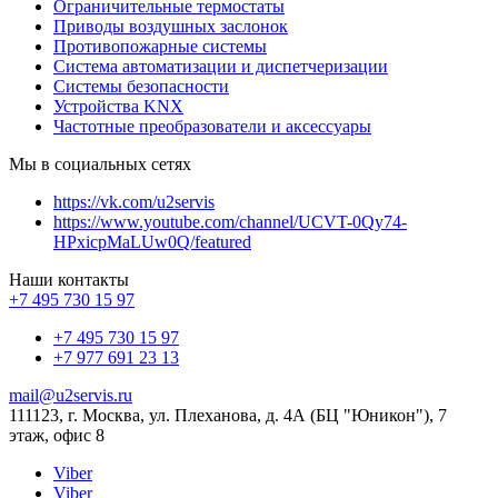
Ограничительные термостаты
Приводы воздушных заслонок
Противопожарные системы
Система автоматизации и диспетчеризации
Системы безопасности
Устройства KNX
Частотные преобразователи и аксессуары
Мы в социальных сетях
https://vk.com/u2servis
https://www.youtube.com/channel/UCVT-0Qy74-
HPxicpMaLUw0Q/featured
Наши контакты
+7 495 730 15 97
+7 495 730 15 97
+7 977 691 23 13
mail@u2servis.ru
111123, г. Москва, ул. Плеханова, д. 4А (БЦ "Юникон"), 7
этаж, офис 8
Viber
Viber