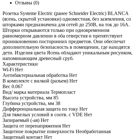
Отзывы (0)
Розетка Systeme Electric (ранее Schneider Electric) BLANCA
(ясень, скрытой установки) одноместная, без заземления, со
шторками предназначена для сетей до 250В, на ток до 16А.
Шторки открываются только при одновременном
равномерном давлении в оба отверстия и препятствуют
проникновению посторонних предметов. Они обеспечат
дополнительную безопасность в помещении, где находятся
дети. Изделия цвета Ясень обладают уникальным рисунком,
напоминающим древесный сруб.
Характеристики
Wi-Fi
Нет
Антибактериальная обработка
Нет
В комплекте с вилкой (разъем)
Нет
Вес
0.067
Вид/ марка материала
Термопласт
Высота устройства, мм
85
Глубина устройства, мм
38
Дифференциальная защита по току
Нет
Для тяжелых условий в соотв. с VDE
Нет
Запираемый (-ая)
Нет
Защита от перенапряжения
Нет
Защитное покрытие поверхности
Необработанная
Защитный контакт
Нет